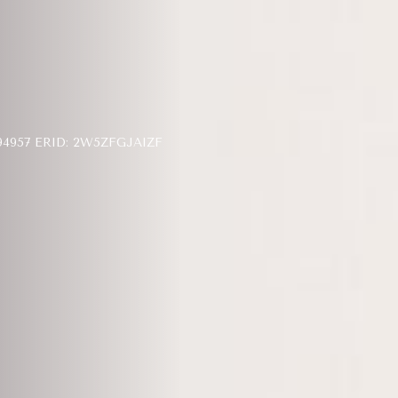
957 ERID: 2W5ZFGJAIZF