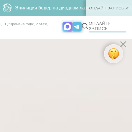
иляция бедер на диодном лазере
2790 р.
500р. Только для 
ОНЛАЙН ЗАПИСЬ
ОНЛАЙН-
, ТЦ "Времена года", 2 этаж,
ЗАПИСЬ