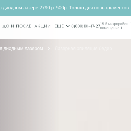
 лазере
2790 р.
500р. Только для новых клиентов.
Эп
15-й микрорайон, 1
8(800)101-47-27
ДО И ПОСЛЕ
АКЦИИ
ЕЩЁ
помещение 1
я диодным лазером
Лазерная эпиляция бедер