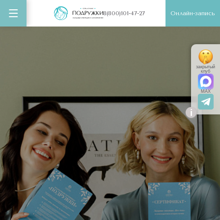
Онлайн-запись
8(800)101-47-27
закрытый
клуб
MAX
i