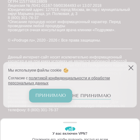
ОГРН 1157746618809
Лицензия № Л041-01167-59/00364493 от 13.07.2018
Юридический адрес: 127018, город Москва, вн.тер.г. муниципальный
округ Марьина роща, ул. Полковая, д. 3
8 (800) 301-76-37
*Описание процедур носит информационный характер. Перед
проведением любой процедуры
проводится очная консультация врача клиники «Подружки».
© «Podruge.ru», 2020 - 2026 г. Все права защищены.
Данный интернет-сайт носит исключительно информационный
характер и ни при каких условиях не является публичной офертой,
определяемой положениями Статьи 437 (2) Гражданского кодекса
Российской Федерации. Для получения подробной информации об
Мы используем файлы cookie
услугах, ценах и спецпредложениях, пожалуйста, обратитесь в
клинику "Подружки".
Согласие с
политикой конфиденциальности и обработки
персональных данных
Уважаемые клиенты! В настоящее время на сайте ведутся
технические работы по приведению наименований услуг в
соответствие с требованиями Федерального закона № 168-ФЗ.
ПРИНИМАЮ
НЕ ПРИНИМАЮ
Приносим извинения за возможное наличие иноязычных
обозначений — они будут заменены в ближайшее время. Для
уточнения наименования и стоимости процедур обращайтесь по
телефону: 8 (800) 301-76-37
У вас включен VPN?
ЗАБЕРИТЕ СКИДКУ
Отключите его, чтобы получить доступ ко всем