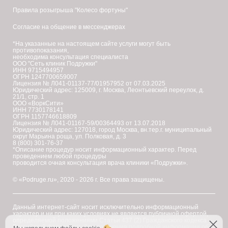
Правила розыгрыша "Колесо фортуны"
Согласие на общение в мессенджерах
*На указанные на настоящем сайте услуги могут быть
противопоказания,
необходима консультация специалиста
ООО "Сеть клиник Подружки"
ИНН 9715494957
ОГРН 1247700659007
Лицензия № Л041-01137-77/01957952 от 07.03.2025
Юридический адрес: 125009, г. Москва, Леонтьевский переулок, д.
21/1, стр. 1
ООО «ВоркСити»
ИНН 7730178141
ОГРН 1157746618809
Лицензия № Л041-01167-59/00364493 от 13.07.2018
Юридический адрес: 127018, город Москва, вн.тер.г. муниципальный
округ Марьина роща, ул. Полковая, д. 3
8 (800) 301-76-37
*Описание процедур носит информационный характер. Перед
проведением любой процедуры
проводится очная консультация врача клиники «Подружки».
© «Podruge.ru», 2020 - 2026 г. Все права защищены.
Данный интернет-сайт носит исключительно информационный
характер и ни при каких условиях не является публичной офертой,
определяемой положениями Статьи 437 (2) Гражданского кодекса
Российской Федерации. Для получения подробной информации об