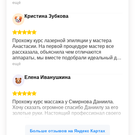
ещё
Кристина Зубкова
Прохожу курс лазерной эпиляции у мастера
Анастасии. На первой процедуре мастер все
рассказала, объяснила чем отличаются
аппараты, мы вместе подобрали идеальный для
меня вариант. Сами процедуры проходят без
ещё
особых болезненных ощущений, все четко,
быстро. Девушки на ресепшене всегда
Елена Иванушкина
приветливы. Всем советую данную клинику.
Прохожу курс массажа у Смирнова Даниила.
Хочу сказать огромное спасибо Даниилу за его
золотые руки. Настоящий профессионал своего
дела. Уже со второго сеанса массажа
почувствовала легкость во всем теле. Ушли
ещё
зажимы в мышцах. Буду продолжать.
Больше отзывов на Яндекс Картах