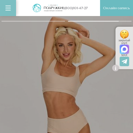
Онлайн-запись
8(800)101-47-27
закрытый
клуб
MAX
i