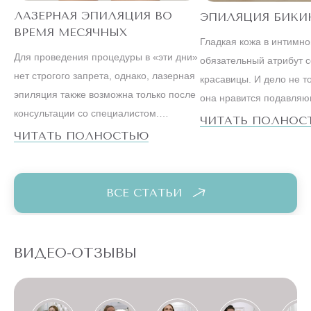
ЛАЗЕРНАЯ ЭПИЛЯЦИЯ ВО
ЭПИЛЯЦИЯ БИКИ
ВРЕМЯ МЕСЯЧНЫХ
Гладкая кожа в интимн
Для проведения процедуры в «эти дни»
обязательный атрибут 
нет строгого запрета, однако, лазерная
красавицы. И дело не то
эпиляция также возможна только после
она нравится подавля
консультации со специалистом.
большинству мужчин. С
ЧИТАТЬ ПОЛНОС
Ведущие косметологи настаивают на
ЧИТАТЬ ПОЛНОСТЬЮ
образ жизни успешной
том, что метод, особенно на
существенно отличается 
чувствительных зонах бикини или,
вели наши мамы и бабу
например, подмышек, лучше оставить
ВСЕ СТАТЬИ
на первые дни после менструации.
ВИДЕО-ОТЗЫВЫ