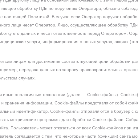
ку ПДн другому лицу на основании заключаемого с этим лицом дог
вляющее обработку ПДн по поручению Оператора, обязано соблюда
е настоящей Политикой. В случае если Оператор поручает обработ
нного лица несет Оператор. Лицо, осуществляющее обработку ПДн
аботку его данных и несет ответственность перед Оператором.
Обр
медицинские услуги; информирования о новых услугах, акциях (тол
ретьим лицам для достижения соответствующей цели обработки данн
апример, передача данных по запросу правоохранительных органов
льством случаях.
 и иные аналогичные технологии (далее — Cookie-файлы). Cookie
й и хранения информации. Сookie-файлы представляют собой фай
альный идентификатор. Cookie-файлы отправляются в браузер с са
овать метрические программы для обработки Cookie-файлов. Соб
айта. Пользователь может отказаться от всех Cookie-файлов при и
атель соглашается с тем, что некоторые части (функции) сайта мо