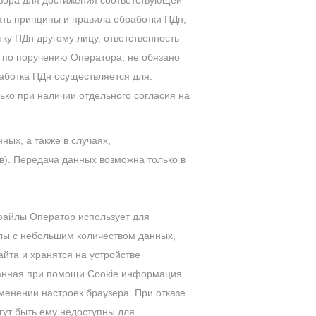
овора для достижения соответствующей
ть принципы и правила обработки ПДн,
ку ПДн другому лицу, ответственность
 по поручению Оператора, не обязано
аботка ПДн осуществляется для:
ько при наличии отдельного согласия на
ых, а также в случаях,
). Передача данных возможна только в
-файлы Оператор использует для
лы с небольшим количеством данных,
йта и хранятся на устройстве
ранная при помощи Сookie информация
зменении настроек браузера. При отказе
гут быть ему недоступны для