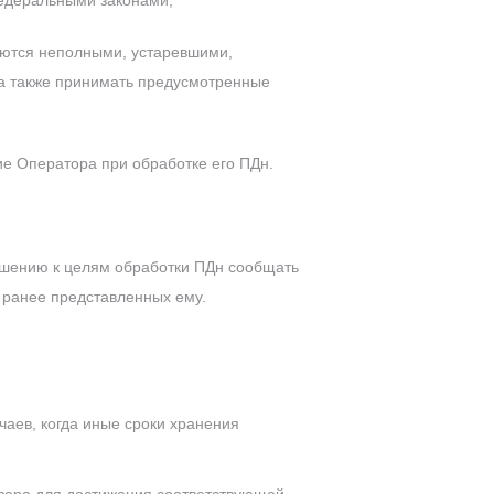
едеральными законами;
ляются неполными, устаревшими,
а также принимать предусмотренные
е Оператора при обработке его ПДн.
ношению к целям обработки ПДн сообщать
 ранее представленных ему.
И
чаев, когда иные сроки хранения