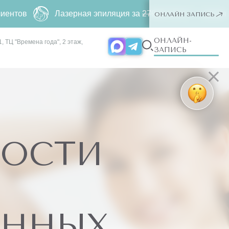
Лазерная эпиляция за
2790 ₽
500 ₽ ー любая зона. Тольк
ОНЛАЙН ЗАПИСЬ
ОНЛАЙН-
, ТЦ "Времена года", 2 этаж,
ЗАПИСЬ
ОСТИ
АННЫХ