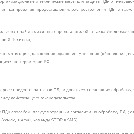
рганизационные и технические меры для защиты ПДн от неправоме
ния, копирования, предоставления, распространения ПДн, а также
льзователей и их законных представителей, а также Уполномоченн
оящей Политики;
систематизацию, накопление, хранение, уточнение (обновление, из
ящихся на территории РФ.
тересе предоставлять свои ПДн и давать согласие на их обработку,
 силу действующего законодательства;
ку ПДн способом, предусмотренным согласием на обработку ПДн;
о
(ссылку в email, команду STOP в SMS).