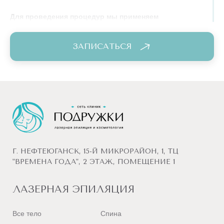
Для проведения процедур мы применяем
исключительно инновационное оборудование и
новейшие технологии, чем гарантируем безупречный
ЗАПИСАТЬСЯ
результат и высокий уровень сервиса.
Г. НЕФТЕЮГАНСК, 15-Й МИКРОРАЙОН, 1, ТЦ
"ВРЕМЕНА ГОДА", 2 ЭТАЖ, ПОМЕЩЕНИЕ 1
ЛАЗЕРНАЯ ЭПИЛЯЦИЯ
Все тело
Спина