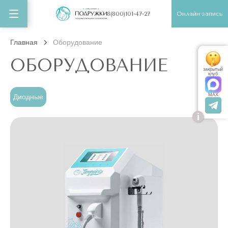
Онлайн-запись
8(800)101-47-27
Главная
Оборудование
ОБОРУДОВАНИЕ
закрытый
клуб
MAX
Диодные
i