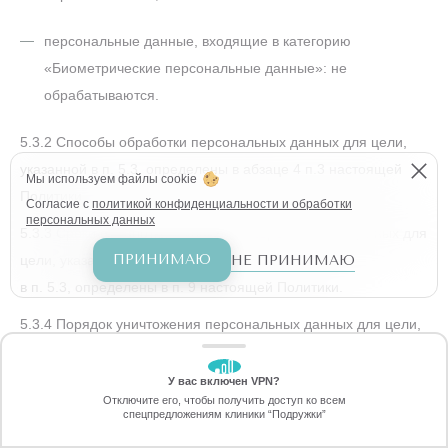
персональные данные, входящие в категорию
«Биометрические персональные данные»: не
обрабатываются.
5.3.2 Способы обработки персональных данных для цели,
указанной в п. 5.3, определены в абзаце 4 п.3 настоящей
Мы используем файлы cookie
Политики.
Согласие с
политикой конфиденциальности и обработки
персональных данных
5.3.3 Сроки обработки и хранения персональных данных для
ПРИНИМАЮ
НЕ ПРИНИМАЮ
цели, указанной
в п. 5.3, определены в п. 9 настоящей Политики.
5.3.4 Порядок уничтожения персональных данных для цели,
указанной в п. 5.3, определен в п. 13 настоящей Политики.
У вас включен VPN?
ЗАБЕРИТЕ СКИДКУ
Цель обработки персональных данных:
Отключите его, чтобы получить доступ ко всем
70%
спецпредложениям клиники “Подружки”
Онлайн-запись
Позвоните
«Организация, обеспечение и регулирование