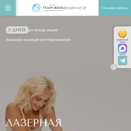
Онлайн-запись
8(800)101-47-27
5 ДНЕЙ.
до конца акции
Лазерная эпиляция ног Нефтеюганске
закрытый
клуб
MAX
i
ЛАЗЕРНАЯ