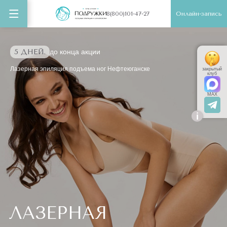
Онлайн-запись
8(800)101-47-27
5 ДНЕЙ.
до конца акции
Лазерная эпиляция подъема ног Нефтеюганске
закрытый
клуб
MAX
i
ЛАЗЕРНАЯ