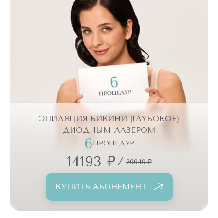
ограничения до и после процедуры, риск осложнений
сводится к минимуму. В итоге диодный лазер для зоны
бикини — один из самых контролируемых и предсказуемых
методов долговременного удаления волос, который
позволяет решить эстетическую задачу без повреждения
внутренних органов или репродуктивной системы.
ЭПИЛЯЦИЯ БИКИНИ (ГЛУБОКОЕ)
ДИОДНЫМ ЛАЗЕРОМ
6
ПРОЦЕДУР
14193 ₽
/
29940 ₽
КУПИТЬ АБОНЕМЕНТ