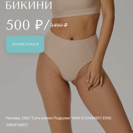
БИКИНИ
500 ₽/
3490 ₽
ЗАПИСАТЬСЯ
Реклама. ООО "Сеть клиник Подружки" ИНН 9715494957 ERID:
2W5zFJd5Fj7