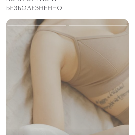
бикини можно выполнять в любое время года.
БЕЗБОЛЕЗНЕННО
ДВА ВАРИАНТА ЛАЗЕРНОЙ ЭПИЛЯЦИИ
ЗОНЫ БИКИНИ
Лазерная эпиляция в зоне бикини направлена на удаление
волосяного покрова с областей, граничащих с интимной
зоной, а также в области гениталий. Вы сами выбираете
зону, на которой хотите удалить волосы. Это зависит от
ваших предпочтений, желаний и моральной готовности к
процедуре.
Существуют два вида эпиляции бикини:
классическое бикини (неглубокое);
глубокое или тотальное бикини.