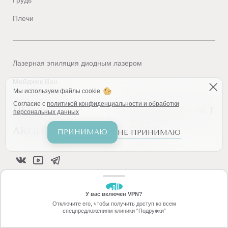
Грудь
Плечи
Лазерная эпиляция диодным лазером
Мейджик Ван
Мы используем файлы cookie
Согласие с
политикой конфиденциальности и обработки
ЦЕНЫ
ВОПРОС-ОТВЕТ
персональных данных
АКЦИИ
БЛОГ
ПРИНИМАЮ
НЕ ПРИНИМАЮ
8(800)101-47-27
У вас включен VPN?
ЗАБЕРИТЕ СКИДКУ
Отключите его, чтобы получить доступ ко всем
2990 ₽
спецпредложениям клиники “Подружки”
Онлайн-запись
Позвоните