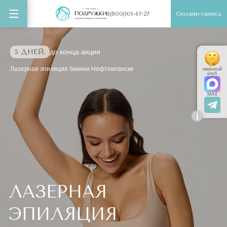
Онлайн-запись
8(800)101-47-27
5 ДНЕЙ.
до конца акции
Лазерная эпиляция бикини Нефтеюганске
закрытый
клуб
MAX
i
ЛАЗЕРНАЯ
ЭПИЛЯЦИЯ