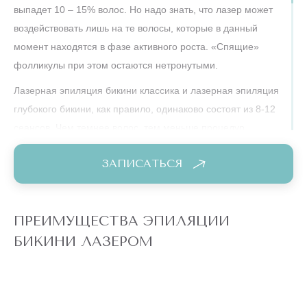
выпадет 10 – 15% волос. Но надо знать, что лазер может
воздействовать лишь на те волосы, которые в данный
момент находятся в фазе активного роста. «Спящие»
фолликулы при этом остаются нетронутыми.
Лазерная эпиляция бикини классика и лазерная эпиляция
глубокого бикини, как правило, одинаково состоят из 8-12
сеансов. Чем темнее волос, тем меньше процедур
потребуется. Результат зависит от профессионализма
ЗАПИСАТЬСЯ
мастера и оборудования, на котором выполняется
эпиляция.Повторять процедуру рекомендуется через 4 – 6
недель.
ПРЕИМУЩЕСТВА ЭПИЛЯЦИИ
Аппаратное удаление волос в зоне бикини на сегодняшний
БИКИНИ ЛАЗЕРОМ
день является самым безопасным и эффективным
способом решения этой деликатной проблемы. Сегодня
востребована как интимная эпиляция женская, так и
мужская – эстетика и гигиена не имеют пола!