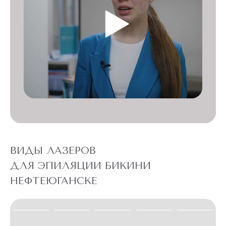
ПРОТИВОПОКАЗАНИЯ:
повреждения, воспаления кожи в области эпиляции;
множественные родинки и родимые пятна в области
обработки лазером;
патологические изменения кожи в зоне воздействия
лазерного облучения: экзема, псориаз, ожоги;
келоидные рубцы, герпес в области обработки;
инфекционные заболевания в острой фазе;
ВИДЫ ЛАЗЕРОВ
ДЛЯ ЭПИЛЯЦИИ БИКИНИ
беременность и лактация;
НЕФТЕЮГАНСКЕ
злокачественные новообразования;
сахарный диабет;