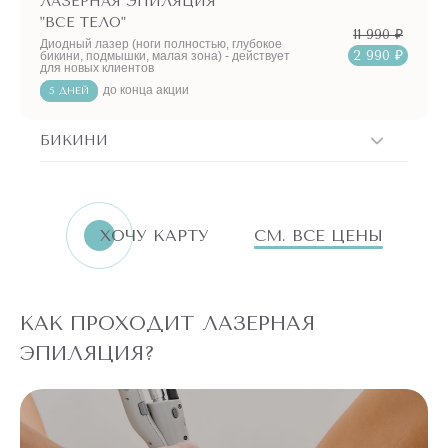
ЛАЗЕРНАЯ ЭПИЛЯЦИЯ
"ВСЕ ТЕЛО"
11 990 ₽
Диодный лазер (ноги полностью, глубокое
2 990 ₽
бикини, подмышки, малая зона) - действует
для новых клиентов
до конца акции
5 ДНЕЙ
БИКИНИ
ХОЧУ КАРТУ
СМ. ВСЕ ЦЕНЫ
КАК ПРОХОДИТ ЛАЗЕРНАЯ
ЭПИЛЯЦИЯ?