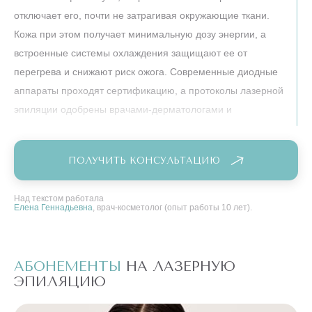
отключает его, почти не затрагивая окружающие ткани.
Кожа при этом получает минимальную дозу энергии, а
встроенные системы охлаждения защищают ее от
перегрева и снижают риск ожога. Современные диодные
аппараты проходят сертификацию, а протоколы лазерной
эпиляции одобрены врачами-дерматологами и
адаптируются под зону, фототип кожи и чувствительность.
Опасность обычно связана не с самой технологией, а с
ПОЛУЧИТЬ КОНСУЛЬТАЦИЮ
нарушением базовых правил: проведением процедуры при
наличии серьезных противопоказаний, попытками
Над текстом работала
Елена Геннадьевна
, врач-косметолог (опыт работы 10 лет).
«сэкономить» на качестве оборудования или
игнорированием рекомендаций по подготовке и уходу. Если
вы проходите лазерную эпиляцию бикини в
АБОНЕМЕНТЫ
НА ЛАЗЕРНУЮ
А
лицензированной клинике, у врача с медицинским
ЭПИЛЯЦИЮ
Э
образованием, заранее честно рассказываете о
заболеваниях и приеме препаратов и соблюдаете