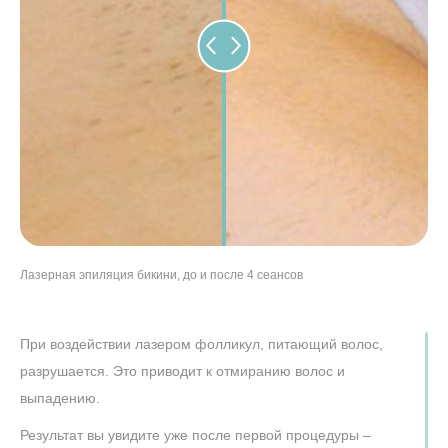
Лазерная эпиляция бикини, до и после 4 сеансов
Эпиляция бикини лазером, до и после 5 сеансов
Александритовая эпиляция бикини, до и после 4 сеансов
При воздействии лазером фолликул, питающий волос,
разрушается. Это приводит к отмиранию волос и
выпадению.
Результат вы увидите уже после первой процедуры –