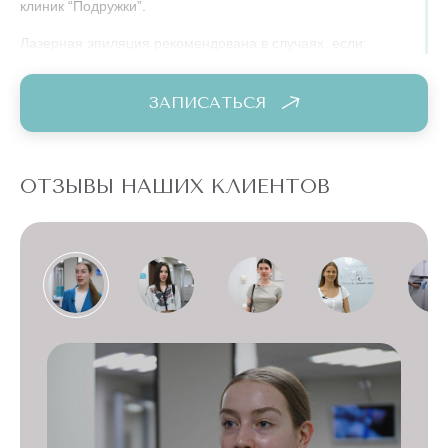
клиник “Подружки”.
Лазерная эпиляция рекомендована в случаях, если:
наблюдается быстрый рост волос в интимной зоне;
ЗАПИСАТЬСЯ
стандартные процедуры вызывают побочные эффекты:
раздражение, покраснение, вросшие волосы;
ОТЗЫВЫ НАШИХ КЛИЕНТОВ
при классических методах удаления волос возникает
фолликулит и развивается воспаление;
вы боитесь боли, которая возникает при шугаринге либо
эпиляции воском;
вы хотите решить проблему нежелательных волос и
надолго обрести красивую гладкую кожу зоны бикини.