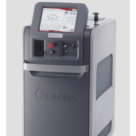
заболевания вен (2+ степени);
психические заболевания;
тяжелые соматические заболевания: стенокардия,
гипертония и другие;
возраст моложе 18 лет.
Если вы сомневаетесь, подойдет ли вам лазерная
эпиляция бикини, закажите консультацию специалиста