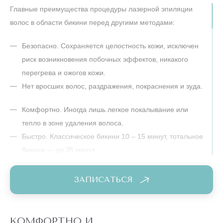
Главные преимущества процедуры лазерной эпиляции
В сети клиник “Подружки” опытные доброжелательные
волос в области бикини перед другими методами:
специалисты сделают все, чтобы ваша процедура лазерной
эпиляции бикини прошла комфортно , легко и принесла
Безопасно. Сохраняется целостность кожи, исключен
желаемый результат - как для наших клиентов на примерах
риск возникновения побочных эффектов, никакого
до и после эпиляции бикини.
перегрева и ожогов кожи.
Нет вросших волос, раздражения, покраснения и зуда.
Комфортно. Иногда лишь легкое покалывание или
тепло в зоне удаления волоса.
Быстро. Классическое бикини 10 – 15 минут, тотальное
бикини — до 35 минут.
Результативно. Длительный эффект гладкой кожи.
После прохождения курса процедур и проведения
ЗАПИСАТЬСЯ
поддерживающих сеансов раз в полгода, волосы в зоне
бикини уже не восстановятся.
Минимум ограничений. Процедуру лазерной эпиляции
КОМФОРТНО И