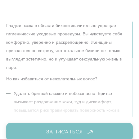
Гладкая кожа в области бикини значительно упрощает
гигиенические уходовые процедуры. Вы чувствуете себя
комфортно, уверенно и раскрепощенно. Женщины
признаются по секрету, что тотальное бикини не только
выглядит эстетично, но и улучшает сексуальную жизнь в
паре.
Но как избавиться от нежелательных волос?
Удалять бритвой сложно и небезопасно. Бритье
вызывает раздражение кожи, зуд и дискомфорт,
повышается риск травмировать поверхность кожи в
труднодоступных местах.
ЗАПИСАТЬСЯ
Воск или шугаринг на этой зоне крайне болезненны.