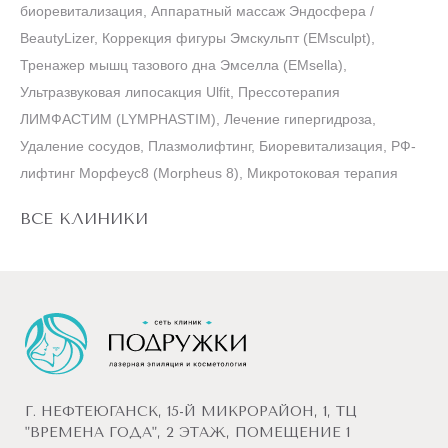
биоревитализация, Аппаратный массаж Эндосфера /
BeautyLizer, Аппаратный массаж Эндосфера, Фракционная
пигментации на неодимовом лазере Cynosure Элит+ (Elite+),
(Venus Viva), РФ-лифтинг Венус Вива (Venus Viva)
Удаление пигментации М22, Фотоомоложение М22,
терапия), РФ-лифтинг, Лечение гипергидроза, Диагностика
ВСЕ КЛИНИКИ
BeautyLizer, Коррекция фигуры Эмскульпт (EMsculpt),
регенерация ScarLet S, Плазмолифтинг, Фототерапия на
Лечение гипергидроза, Лазерная шлифовка M22,
Фотолечение акне М22, Удаление сосудов
кожи Антера, ББЛ (BBL), УЛЬТРАЗВУКОВАЯ ЛИПОСАКЦИЯ
ВСЕ КЛИНИКИ
Тренажер мышц тазового дна Эмселла (EMsella),
аппарате М22, Плацентарная биоревитализация, Лечение
Микроигольчатый РФ-лифтинг SCARLET S,
ULFIT
ВСЕ КЛИНИКИ
Ультразвуковая липосакция Ulfit, Прессотерапия
гипергидроза
Фотодинамическая терапия Heleo4
ВСЕ КЛИНИКИ
ЛИМФАСТИМ (LYMPHASTIM), Лечение гипергидроза,
ВСЕ КЛИНИКИ
ВСЕ КЛИНИКИ
Удаление сосудов, Плазмолифтинг, Биоревитализация, РФ-
лифтинг Морфеус8 (Morpheus 8), Микротоковая терапия
ВСЕ КЛИНИКИ
Г. НЕФТЕЮГАНСК, 15-Й МИКРОРАЙОН, 1, ТЦ
"ВРЕМЕНА ГОДА", 2 ЭТАЖ, ПОМЕЩЕНИЕ 1