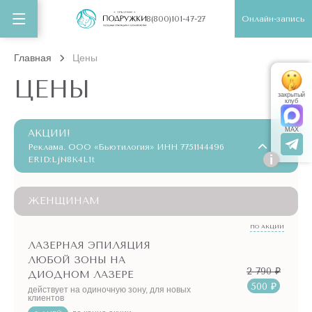
Онлайн-запись
8(800)101-47-27
Главная
Цены
ЦЕНЫ
закрытый
клуб
MAX
АКЦИИ!
Реклама. ООО «Бьютилогия» ИНН 7751144496
i
ERID:LjN8K4L1t
ЖЕНЩИНАМ
ПО АКЦИИ
ЛАЗЕРНАЯ ЭПИЛЯЦИЯ
ЛЮБОЙ ЗОНЫ НА
2 790 ₽
ДИОДНОМ ЛАЗЕРЕ
500 ₽
действует на одиночную зону, для новых
клиентов