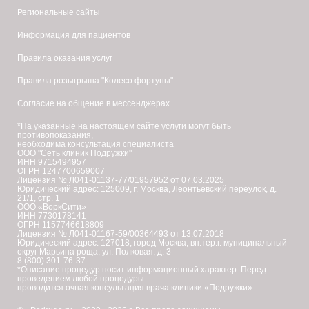
Региональные сайты
Информация для пациентов
Правила оказания услуг
Правила розыгрыша "Колесо фортуны"
Согласие на общение в мессенджерах
*На указанные на настоящем сайте услуги могут быть
противопоказания,
необходима консультация специалиста
ООО "Сеть клиник Подружки"
ИНН 9715494957
ОГРН 1247700659007
Лицензия № Л041-01137-77/01957952 от 07.03.2025
Юридический адрес: 125009, г. Москва, Леонтьевский переулок, д.
21/1, стр. 1
ООО «ВоркСити»
ИНН 7730178141
ОГРН 1157746618809
Лицензия № Л041-01167-59/00364493 от 13.07.2018
Юридический адрес: 127018, город Москва, вн.тер.г. муниципальный
округ Марьина роща, ул. Полковая, д. 3
8 (800) 301-76-37
*Описание процедур носит информационный характер. Перед
проведением любой процедуры
проводится очная консультация врача клиники «Подружки».