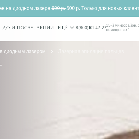
0 р.
500 р. Только для новых клиентов.
Эпиляция паль
15-й микрорайон, 1
8(800)101-47-27
ДО И ПОСЛЕ
АКЦИИ
ЕЩЁ
помещение 1
я диодным лазером
Лазерная эпиляция пальцев
Е