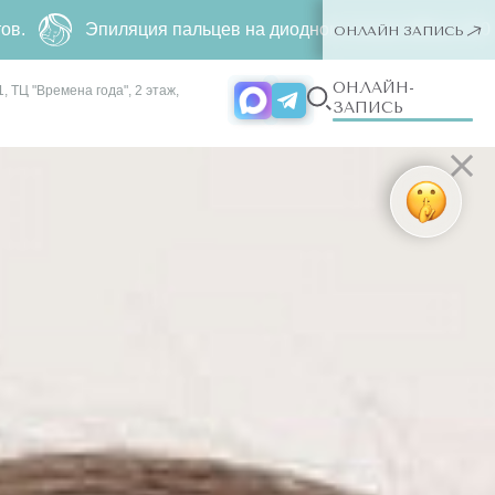
цев на диодном лазере
690 р.
500 р. Только для новых клие
ОНЛАЙН ЗАПИСЬ
ОНЛАЙН-
, ТЦ "Времена года", 2 этаж,
ЗАПИСЬ